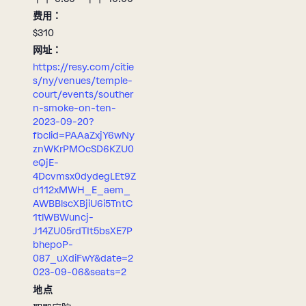
费用：
$310
网址：
https://resy.com/citie
s/ny/venues/temple-
court/events/souther
n-smoke-on-ten-
2023-09-20?
fbclid=PAAaZxjY6wNy
znWKrPMOcSD6KZU0
eQjE-
4Dcvmsx0dydegLEt9Z
d112xMWH_E_aem_
AWBBlscXBjiU6i5TntC
1tlWBWuncj-
J14ZU05rdTIt5bsXE7P
bhepoP-
087_uXdiFwY&date=2
023-09-06&seats=2
地点