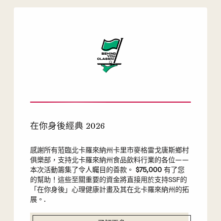
在你身後經典 2026
感謝所有蒞臨北卡羅來納州卡里市麥格雷戈唐斯鄉村
俱樂部，支持北卡羅來納州食品飲料行業的各位——
本次活動籌集了令人矚目的善款。
$75,000
有了您
的幫助！這些至關重要的資金將直接用於支持SSF的
「在你身後」心理健康計畫及其在北卡羅來納州的拓
展。.