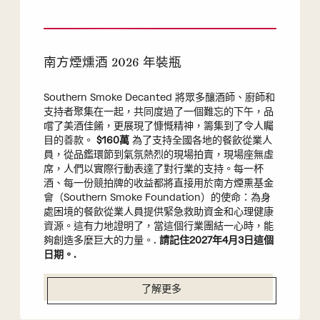
南方煙燻酒 2026 年裝瓶
Southern Smoke Decanted 將眾多釀酒師、廚師和
支持者聚集在一起，共同度過了一個難忘的下午，品
嚐了美酒佳餚，更展現了慷慨精神，籌集到了令人矚
目的善款。
$160萬
為了支持全國各地的餐飲從業人
員，從品鑑環節到氣氛熱烈的現場拍賣，現場座無虛
席，人們以實際行動表達了對行業的支持。每一杯
酒、每一份競拍牌的收益都將直接用於南方煙熏基金
會（Southern Smoke Foundation）的使命：為身
處困境的餐飲從業人員提供緊急救助資金和心理健康
資源。這有力地證明了，當這個行業團結一心時，能
夠創造多麼巨大的力量。.
請記住2027年4月3日這個
日期。.
了解更多