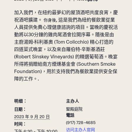
加入我們，在紐約最夢幻的屋頂酒吧共度良宵，慶
祝酒吧擴建。
, 這是我們為紐約餐飲業從業
你身後
人員提供免費心理健康諮詢的項目。當晚的慶祝活
動將以30分鐘的雞肉尾酒會拉開序幕。隨後是由
主廚湯姆·科利基奧 (Tom Colicchio) 精心打造的
四道菜式晚宴，以及來自羅伯特·辛斯基酒莊
(Robert Sinskey Vineyards) 的精選葡萄酒。晚宴
所得將捐贈給南方煙燻基金會 (Southern Smoke
Foundation)，用於支持我們為餐飲業提供安全保
障的工作。.
明细：
主办人
聖殿庭院
日期：
電話
2023 年 9 月 20 日
(917) 728-4685
时间：
访问主办人官网
下午 6:30 - 下午 10:00