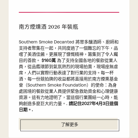
南方煙燻酒 2026 年裝瓶
Southern Smoke Decanted 將眾多釀酒師、廚師和
支持者聚集在一起，共同度過了一個難忘的下午，品
嚐了美酒佳餚，更展現了慷慨精神，籌集到了令人矚
目的善款。
$160萬
為了支持全國各地的餐飲從業人
員，從品鑑環節到氣氛熱烈的現場拍賣，現場座無虛
席，人們以實際行動表達了對行業的支持。每一杯
酒、每一份競拍牌的收益都將直接用於南方煙熏基金
會（Southern Smoke Foundation）的使命：為身
處困境的餐飲從業人員提供緊急救助資金和心理健康
資源。這有力地證明了，當這個行業團結一心時，能
夠創造多麼巨大的力量。.
請記住2027年4月3日這個
日期。.
了解更多