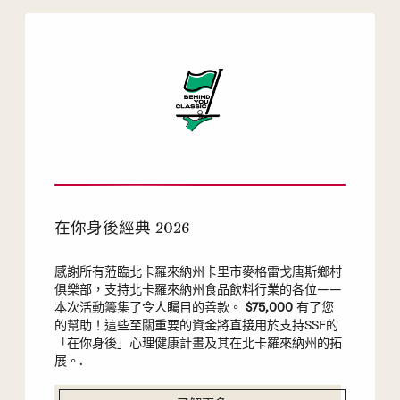
在你身後經典 2026
感謝所有蒞臨北卡羅來納州卡里市麥格雷戈唐斯鄉村
俱樂部，支持北卡羅來納州食品飲料行業的各位——
本次活動籌集了令人矚目的善款。
$75,000
有了您
的幫助！這些至關重要的資金將直接用於支持SSF的
「在你身後」心理健康計畫及其在北卡羅來納州的拓
展。.