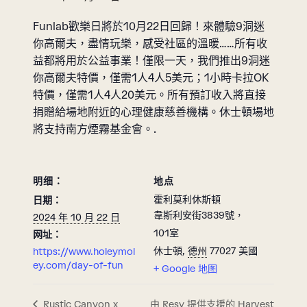
Funlab歡樂日將於10月22日回歸！來體驗9洞迷
你高爾夫，盡情玩樂，感受社區的溫暖……所有收
益都將用於公益事業！僅限一天，我們推出9洞迷
你高爾夫特價，僅需1人4人5美元；1小時卡拉OK
特價，僅需1人4人20美元。所有預訂收入將直接
捐贈給場地附近的心理健康慈善機構。休士頓場地
將支持南方煙霧基金會。.
明细：
地点
霍利莫利休斯頓
日期：
韋斯利安街3839號，
2024 年 10 月 22 日
101室
网址：
休士頓
,
德州
77027
美國
https://www.holeymol
ey.com/day-of-fun
+ Google 地图
由 Resy 提供支援的 Harvest
Rustic Canyon x