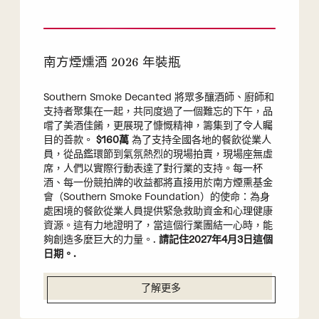
南方煙燻酒 2026 年裝瓶
Southern Smoke Decanted 將眾多釀酒師、廚師和
支持者聚集在一起，共同度過了一個難忘的下午，品
嚐了美酒佳餚，更展現了慷慨精神，籌集到了令人矚
目的善款。
$160萬
為了支持全國各地的餐飲從業人
員，從品鑑環節到氣氛熱烈的現場拍賣，現場座無虛
席，人們以實際行動表達了對行業的支持。每一杯
酒、每一份競拍牌的收益都將直接用於南方煙熏基金
會（Southern Smoke Foundation）的使命：為身
處困境的餐飲從業人員提供緊急救助資金和心理健康
資源。這有力地證明了，當這個行業團結一心時，能
夠創造多麼巨大的力量。.
請記住2027年4月3日這個
日期。.
了解更多