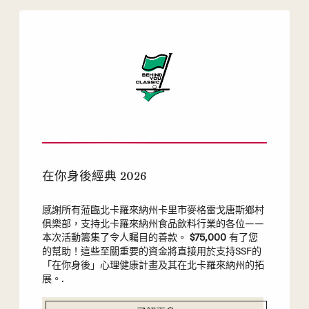
在你身後經典 2026
感謝所有蒞臨北卡羅來納州卡里市麥格雷戈唐斯鄉村
俱樂部，支持北卡羅來納州食品飲料行業的各位——
本次活動籌集了令人矚目的善款。
$75,000
有了您
的幫助！這些至關重要的資金將直接用於支持SSF的
「在你身後」心理健康計畫及其在北卡羅來納州的拓
展。.