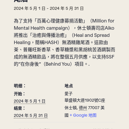
2024 年 5 月 1 日
-
2024 年 5 月 31 日
為了支持「百萬心理健康募捐活動」（Million for
Mental Health campaign），休士頓壽司店Aiko
將推出「治癒與傳播治癒」（Heal and Spread
Healing，簡稱HASH）無酒精雞尾酒。這款由
茶、普羅旺斯香草、香草糖漿和黑胡桃苦酒調製而
成的無酒精飲品，將在整個五月供應，以支持SSF
的“在你身後”（Behind You）項目。.
明细：
地点
愛子
开始：
華盛頓大道1902號C座
2024 年 5 月 1 日
休士頓
,
德州
77007
美
结束：
國
+ Google 地图
2024 年 5 月 31 日