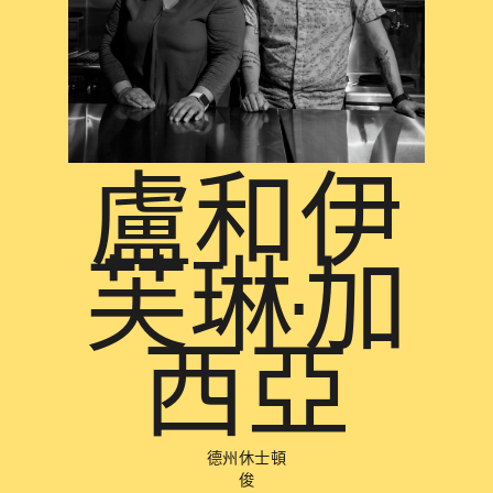
盧和伊
芙琳·加
西亞
德州休士頓
俊