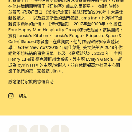
的餐廳工作，包括在曼哈頓的珍珠與灰餐廳擔任副主廚，該餐廳
在他任職期間榮獲了《紐約客》雜誌的兩顆星。
《紐約時報》
並蒙恩
祝您好胃口
’《美食評論家》雜誌評選的2013年十大最佳
新餐廳之一，以及威廉斯堡的熱門餐廳Llama Inn，也獲得了該
雜誌兩顆星的評價。
《時代雜誌》
. 2017年至2020年，他擔任
Four Happy Men Hospitality Group的行政總廚，該集團旗下
擁有Loosie's Kitchen、Loosie's Rouge、Etiquette Space &
Cafe和Sauced等餐廳。在此期間，他的作品曾被多家媒體報
導。
Eater New York
’2018 年最佳菜餚,
美食與美酒
2019年你
絕對不想錯過的事物清單，以及
《高譚雜誌》
. 2020 年，主廚
Henry Lu 搬到德克薩斯州休斯頓，與主廚 Evelyn Garcia 一起
成為 byKin HTX 的主廚/合夥人，並在休斯頓高地社區中心開
設了他們的第一家餐廳 Jūn。.
感謝納特家族的慷慨資助
網站