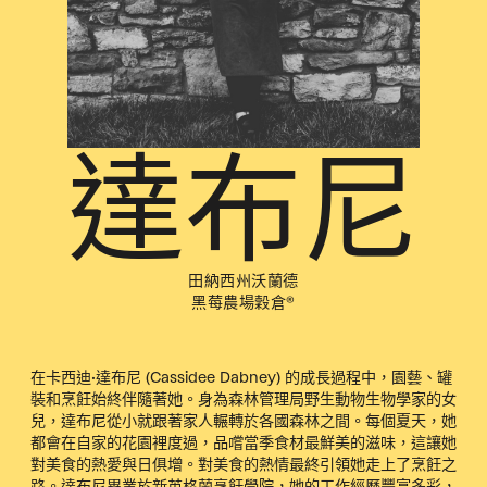
達布尼
田納西州沃蘭德
黑莓農場穀倉®
在卡西迪·達布尼 (Cassidee Dabney) 的成長過程中，園藝、罐
裝和烹飪始終伴隨著她。身為森林管理局野生動物生物學家的女
兒，達布尼從小就跟著家人輾轉於各國森林之間。每個夏天，她
都會在自家的花園裡度過，品嚐當季食材最鮮美的滋味，這讓她
對美食的熱愛與日俱增。對美食的熱情最終引領她走上了烹飪之
路。達布尼畢業於新英格蘭烹飪學院，她的工作經歷豐富多彩，