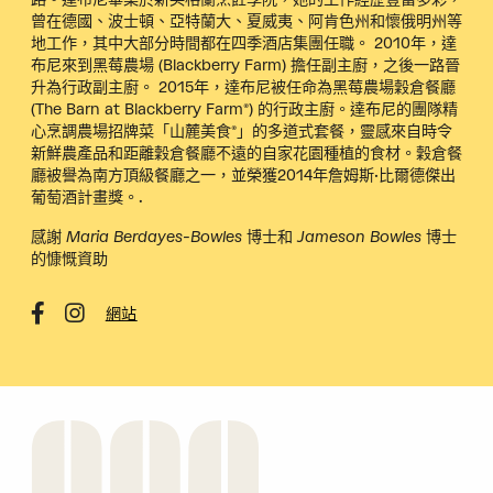
曾在德國、波士頓、亞特蘭大、夏威夷、阿肯色州和懷俄明州等
地工作，其中大部分時間都在四季酒店集團任職。 2010年，達
布尼來到黑莓農場 (Blackberry Farm) 擔任副主廚，之後一路晉
升為行政副主廚。 2015年，達布尼被任命為黑莓農場穀倉餐廳
(The Barn at Blackberry Farm®) 的行政主廚。達布尼的團隊精
心烹調農場招牌菜「山麓美食®」的多道式套餐，靈感來自時令
新鮮農產品和距離穀倉餐廳不遠的自家花園種植的食材。穀倉餐
廳被譽為南方頂級餐廳之一，並榮獲2014年詹姆斯·比爾德傑出
葡萄酒計畫獎。.
感謝 Maria Berdayes-Bowles 博士和 Jameson Bowles 博士
的慷慨資助
網站