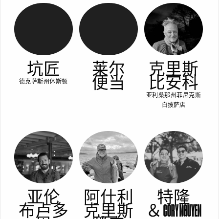
坑匠
莱尔
克里斯
便当
比安科
德克萨斯州休斯顿
亚利桑那州菲尼克斯
白披萨店
亚伦
阿什利
特隆
布卢多
克里斯
＆ CORY NGUYEN