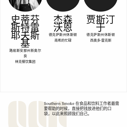
史蒂芬
杰森
贾斯汀
斯特雷
沃恩
于
耶夫斯
德克萨斯州休斯顿
德克萨斯州休斯顿
基
南希的忙碌
西奥多·雷克斯
路易斯安那州新奥尔
良
林克餐饮集团
Southern Smoke 在食品和饮料工作者最需
要帮助的时候，直接把钱放进他们的口
袋，以此来照顾我们自己。