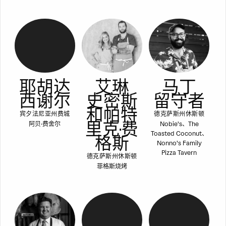
耶胡达
艾琳
马丁
西谢尔
史密斯
留守者
和帕特
宾夕法尼亚州费城
德克萨斯州休斯顿
里克·费
阿贝·费舍尔
Nobie's、The
Toasted Coconut、
格斯
Nonno's Family
Pizza Tavern
德克萨斯州休斯顿
菲格斯烧烤