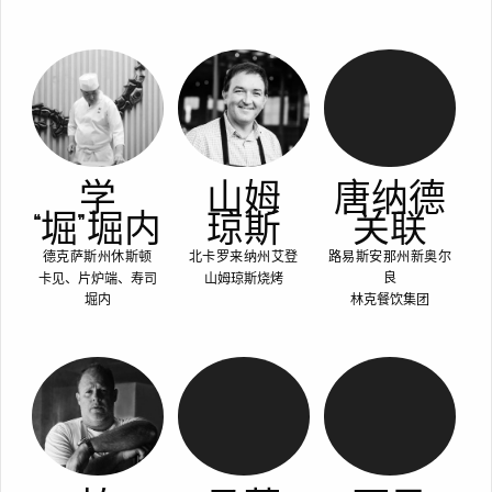
学
山姆
唐纳德
“堀” 堀内
琼斯
关联
德克萨斯州休斯顿
北卡罗来纳州艾登
路易斯安那州新奥尔
卡见、片炉端、寿司
山姆琼斯烧烤
良
堀内
林克餐饮集团