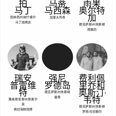
拍
马蒂
雨果
马丁
马西森
奥尔特
加
加拿大传奇
田纳西州纳什维尔
马丁烧烤店
德克萨斯州休斯顿
雨果的
瑞安
强尼
费利佩
普雷维
罗德岛
里乔和
特
奥斯汀·
德克萨斯州休斯顿
韦特
靛青
路易斯安那州新奥尔
良
德克萨斯州休斯顿
佩切海鲜烧烤
罗西·坎农鲍尔