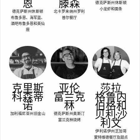
恩
滕森
德克萨斯州休斯顿
小龙虾和面条
德克萨斯州休斯顿
北卡罗来纳州罗利
布鲁多恩、海军蓝、
普尔餐厅
酒吧布鲁多恩和英仙
座
克里斯
亚伦
莎拉
科森蒂
富兰克
格鲁内
诺
林
伯格和
贝利·沙
加利福尼亚州旧金山
德克萨斯州奥斯汀
利文
富兰克林烧烤
伊利诺伊州芝加哥
蒙特维德餐厅及甜点