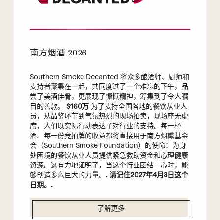
南方烟酒 2026
Southern Smoke Decanted 将众多酿酒师、厨师和
支持者聚集在一起，共同度过了一个难忘的下午，品
尝了美酒佳肴，更展现了慷慨精神，筹集到了令人瞩
目的善款。
$160万
为了支持全国各地的餐饮从业人
员，从品鉴环节到气氛热烈的现场拍卖，现场座无虚
席，人们以实际行动表达了对行业的支持。每一杯
酒、每一份竞拍牌的收益都将直接用于南方烟熏基金
会（Southern Smoke Foundation）的使命：为身
处困境的餐饮从业人员提供紧急救助资金和心理健康
资源。这有力地证明了，当这个行业团结一心时，能
够创造多么巨大的力量。.
请记住2027年4月3日这个
日期。.
了解更多