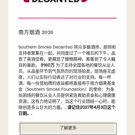
南方烟酒 2026
Southern Smoke Decanted 将众多酿酒师、厨师和
支持者聚集在一起，共同度过了一个难忘的下午，品
尝了美酒佳肴，更展现了慷慨精神，筹集到了令人瞩
目的善款。
$160万
为了支持全国各地的餐饮从业人
员，从品鉴环节到气氛热烈的现场拍卖，现场座无虚
席，人们以实际行动表达了对行业的支持。每一杯
酒、每一份竞拍牌的收益都将直接用于南方烟熏基金
会（Southern Smoke Foundation）的使命：为身
处困境的餐饮从业人员提供紧急救助资金和心理健康
资源。这有力地证明了，当这个行业团结一心时，能
够创造多么巨大的力量。.
请记住2027年4月3日这个
日期。.
了解更多