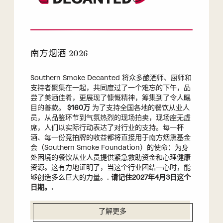
南方烟酒 2026
Southern Smoke Decanted 将众多酿酒师、厨师和
支持者聚集在一起，共同度过了一个难忘的下午，品
尝了美酒佳肴，更展现了慷慨精神，筹集到了令人瞩
目的善款。
$160万
为了支持全国各地的餐饮从业人
员，从品鉴环节到气氛热烈的现场拍卖，现场座无虚
席，人们以实际行动表达了对行业的支持。每一杯
酒、每一份竞拍牌的收益都将直接用于南方烟熏基金
会（Southern Smoke Foundation）的使命：为身
处困境的餐饮从业人员提供紧急救助资金和心理健康
资源。这有力地证明了，当这个行业团结一心时，能
够创造多么巨大的力量。.
请记住2027年4月3日这个
日期。.
了解更多