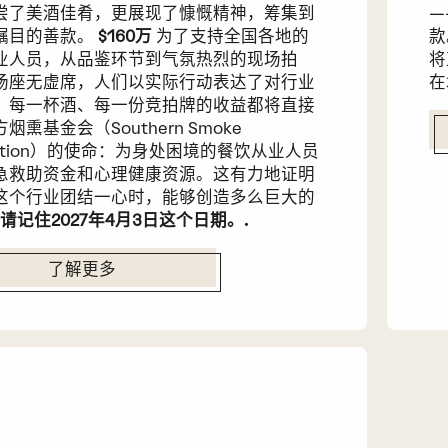
尝了美酒佳肴，更展现了慷慨精神，筹集到
—
瞩目的善款。
$160万
为了支持全国各地的
款
业人员，从品鉴环节到气氛热烈的现场拍
将
场座无虚席，人们以实际行动表达了对行业
在
。每一杯酒、每一份竞拍牌的收益都将直接
烟熏基金会（Southern Smoke
dation）的使命：为身处困境的餐饮从业人员
急救助资金和心理健康资源。这有力地证明
这个行业团结一心时，能够创造多么巨大的
请记住2027年4月3日这个日期。.
了解更多