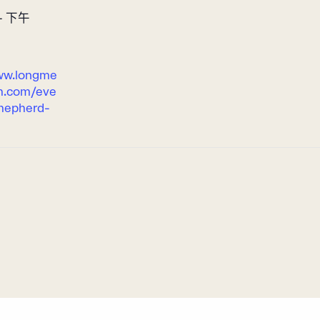
 - 下午
ww.longme
h.com/eve
shepherd-