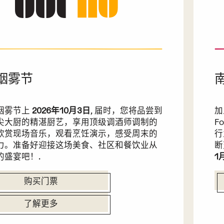
烟雾节
烟雾节上
2026年10月3日
, 届时，您将品尝到
加
尖大厨的精湛厨艺，享用顶级调酒师调制的
F
欣赏现场音乐，观看烹饪演示，感受周末的
行
力。准备好迎接这场美食、社区和餐饮业从
断
的盛宴吧！.
1
购买门票
了解更多