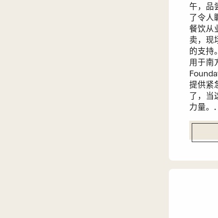
午，品
了令人
餐饮从
卖，现
的支持
用于南方
Foun
提供紧
了，当
力量。.