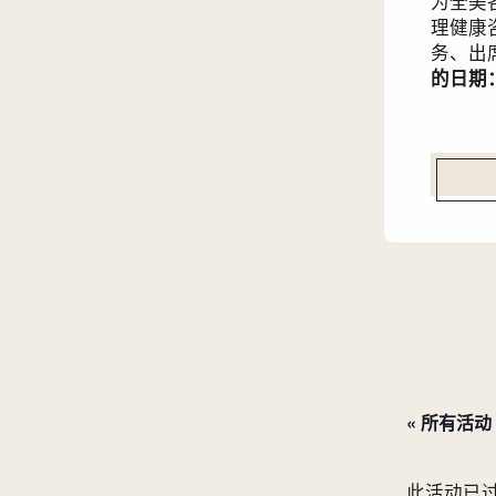
为全美
理健康
务、出
的日期：
« 所有活动
此活动已