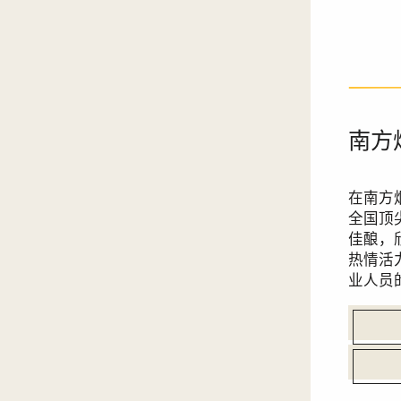
南方
在南方
全国顶
佳酿，
热情活
业人员