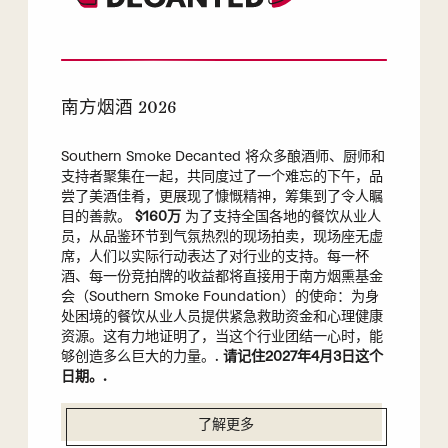
南方烟酒 2026
Southern Smoke Decanted 将众多酿酒师、厨师和
支持者聚集在一起，共同度过了一个难忘的下午，品
尝了美酒佳肴，更展现了慷慨精神，筹集到了令人瞩
目的善款。
$160万
为了支持全国各地的餐饮从业人
员，从品鉴环节到气氛热烈的现场拍卖，现场座无虚
席，人们以实际行动表达了对行业的支持。每一杯
酒、每一份竞拍牌的收益都将直接用于南方烟熏基金
会（Southern Smoke Foundation）的使命：为身
处困境的餐饮从业人员提供紧急救助资金和心理健康
资源。这有力地证明了，当这个行业团结一心时，能
够创造多么巨大的力量。.
请记住2027年4月3日这个
日期。.
了解更多