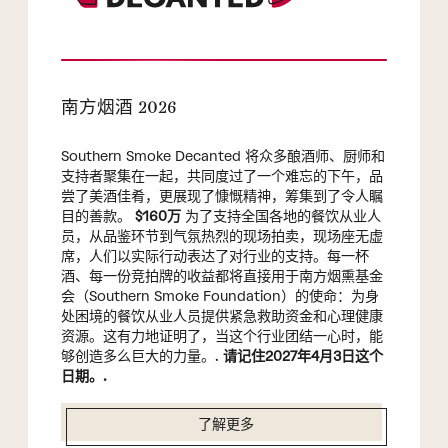
南方烟酒 2026
Southern Smoke Decanted 将众多酿酒师、厨师和
支持者聚集在一起，共同度过了一个难忘的下午，品
尝了美酒佳肴，更展现了慷慨精神，筹集到了令人瞩
目的善款。
$160万
为了支持全国各地的餐饮从业人
员，从品鉴环节到气氛热烈的现场拍卖，现场座无虚
席，人们以实际行动表达了对行业的支持。每一杯
酒、每一份竞拍牌的收益都将直接用于南方烟熏基金
会（Southern Smoke Foundation）的使命：为身
处困境的餐饮从业人员提供紧急救助资金和心理健康
资源。这有力地证明了，当这个行业团结一心时，能
够创造多么巨大的力量。.
请记住2027年4月3日这个
日期。.
了解更多