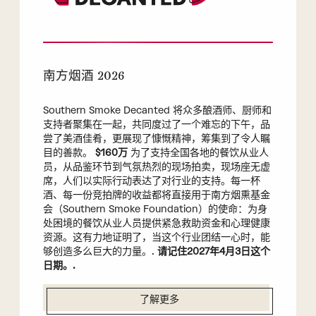
南方烟酒 2026
Southern Smoke Decanted 将众多酿酒师、厨师和
支持者聚集在一起，共同度过了一个难忘的下午，品
尝了美酒佳肴，更展现了慷慨精神，筹集到了令人瞩
目的善款。
$160万
为了支持全国各地的餐饮从业人
员，从品鉴环节到气氛热烈的现场拍卖，现场座无虚
席，人们以实际行动表达了对行业的支持。每一杯
酒、每一份竞拍牌的收益都将直接用于南方烟熏基金
会（Southern Smoke Foundation）的使命：为身
处困境的餐饮从业人员提供紧急救助资金和心理健康
资源。这有力地证明了，当这个行业团结一心时，能
够创造多么巨大的力量。.
请记住2027年4月3日这个
日期。.
了解更多