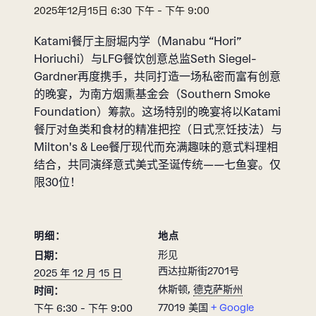
2025年12月15日 6:30 下午
-
下午 9:00
Katami餐厅主厨堀内学（Manabu “Hori”
Horiuchi）与LFG餐饮创意总监Seth Siegel-
Gardner再度携手，共同打造一场私密而富有创意
的晚宴，为南方烟熏基金会（Southern Smoke
Foundation）筹款。这场特别的晚宴将以Katami
餐厅对鱼类和食材的精准把控（日式烹饪技法）与
Milton's & Lee餐厅现代而充满趣味的意式料理相
结合，共同演绎意式美式圣诞传统——七鱼宴。仅
限30位！
明细：
地点
形见
日期：
西达拉斯街2701号
2025 年 12 月 15 日
休斯顿
,
德克萨斯州
时间：
77019
美国
+ Google
下午 6:30 - 下午 9:00