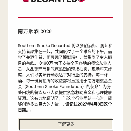
南方烟酒 2026
Southern Smoke Decanted 将众多酿酒师、厨师和
支持者聚集在一起，共同度过了一个难忘的下午，品
尝了美酒佳肴，更展现了慷慨精神，筹集到了令人瞩
目的善款。
$160万
为了支持全国各地的餐饮从业人
员，从品鉴环节到气氛热烈的现场拍卖，现场座无虚
席，人们以实际行动表达了对行业的支持。每一杯
酒、每一份竞拍牌的收益都将直接用于南方烟熏基金
会（Southern Smoke Foundation）的使命：为身
处困境的餐饮从业人员提供紧急救助资金和心理健康
资源。这有力地证明了，当这个行业团结一心时，能
够创造多么巨大的力量。.
请记住2027年4月3日这个
日期。.
了解更多