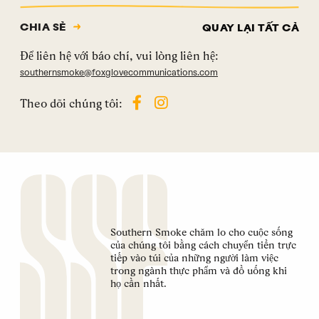
CHIA SẺ
QUAY LẠI TẤT CẢ
Để liên hệ với báo chí, vui lòng liên hệ:
southernsmoke@foxglovecommunications.com
Theo dõi chúng tôi:
Southern Smoke chăm lo cho cuộc sống
của chúng tôi bằng cách chuyển tiền trực
tiếp vào túi của những người làm việc
trong ngành thực phẩm và đồ uống khi
họ cần nhất.