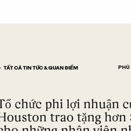
PHỦ
TẤT CẢ TIN TỨC & QUAN ĐIỂM
Tổ chức phi lợi nhuận 
Houston trao tặng hơn
cho những nhân viên n