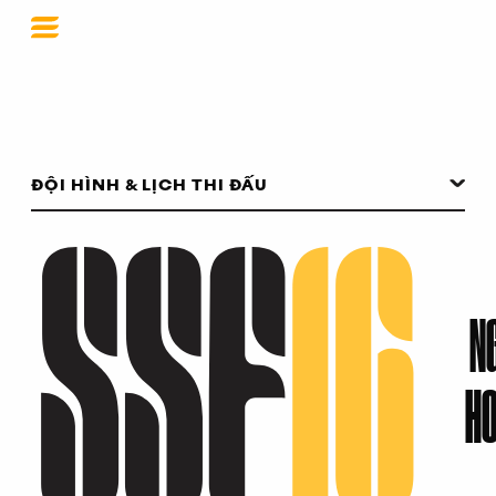
SSF 2016
ĐỘI HÌNH & LỊCH THI ĐẤU
NG
HO