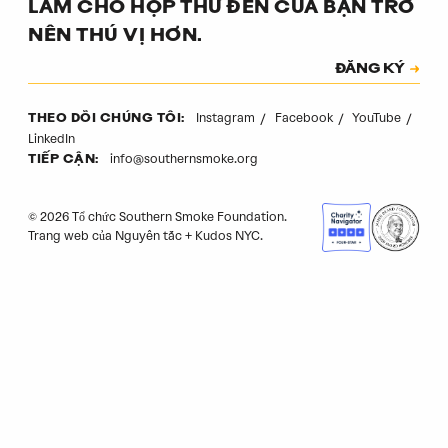
LÀM CHO HỘP THƯ ĐẾN CỦA BẠN TRỞ
NÊN THÚ VỊ HƠN.
Đăng ký
ĐĂNG KÝ
Mã xác thực
Instagram
Facebook
YouTube
THEO DÕI CHÚNG TÔI:
LinkedIn
info@southernsmoke.org
TIẾP CẬN:
© 2026 Tổ chức Southern Smoke Foundation.
Trang web của
Nguyên tắc
+
Kudos NYC
.