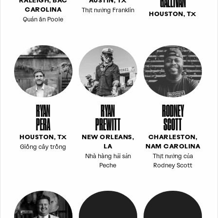
GALLIVAN
RALEIGH, BẮC
AUSTIN, TX
Thịt nướng Franklin
CAROLINA
HOUSTON, TX
Quán ăn Poole
RYAN
RYAN
RODNEY
PERA
PREWITT
SCOTT
HOUSTON, TX
NEW ORLEANS,
CHARLESTON,
Giống cây trồng
LA
NAM CAROLINA
Nhà hàng hải sản
Thịt nướng của
Peche
Rodney Scott