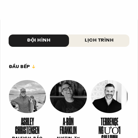
ĐỘI HÌNH
LỊCH TRÌNH
ĐẦU BẾP
ASHLEY
A-RÔN
TERRENCE
CHRISTENSEN
FRANKLIN
NGƯỜI