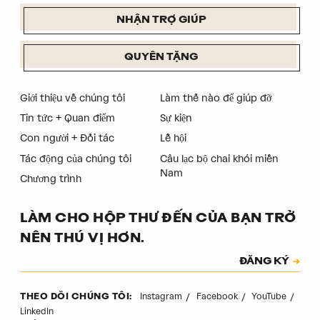
NHẬN TRỢ GIÚP
QUYÊN TẶNG
Giới thiệu về chúng tôi
Làm thế nào để giúp đỡ
Tin tức + Quan điểm
Sự kiện
Con người + Đối tác
Lễ hội
Tác động của chúng tôi
Câu lạc bộ chai khói miền
Nam
Chương trình
LÀM CHO HỘP THƯ ĐẾN CỦA BẠN TRỞ
NÊN THÚ VỊ HƠN.
Đăng ký
ĐĂNG KÝ
Mã xác thực
Instagram
Facebook
YouTube
THEO DÕI CHÚNG TÔI:
LinkedIn