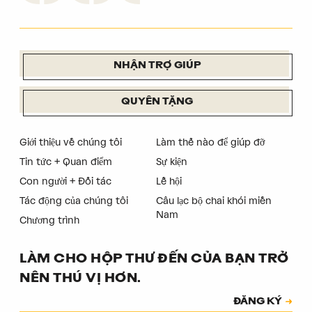
NHẬN TRỢ GIÚP
QUYÊN TẶNG
Giới thiệu về chúng tôi
Làm thế nào để giúp đỡ
Tin tức + Quan điểm
Sự kiện
Con người + Đối tác
Lễ hội
Tác động của chúng tôi
Câu lạc bộ chai khói miền
Nam
Chương trình
LÀM CHO HỘP THƯ ĐẾN CỦA BẠN TRỞ
NÊN THÚ VỊ HƠN.
Đăng ký
ĐĂNG KÝ