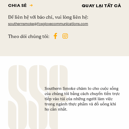
CHIA SẺ
QUAY LẠI TẤT CẢ
Để liên hệ với báo chí, vui lòng liên hệ:
southernsmoke@foxglovecommunications.com
Theo dõi chúng tôi:
Southern Smoke chăm lo cho cuộc sống
của chúng tôi bằng cách chuyển tiền trực
tiếp vào túi của những người làm việc
trong ngành thực phẩm và đồ uống khi
họ cần nhất.