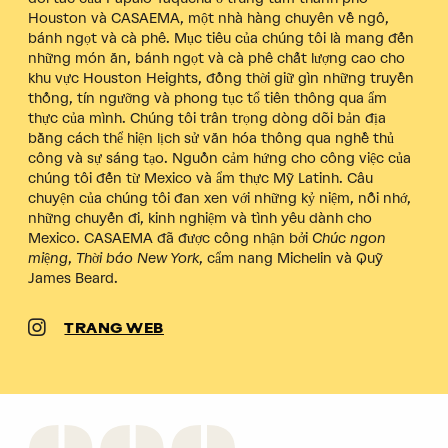
Houston và CASAEMA, một nhà hàng chuyên về ngô,
bánh ngọt và cà phê. Mục tiêu của chúng tôi là mang đến
những món ăn, bánh ngọt và cà phê chất lượng cao cho
khu vực Houston Heights, đồng thời giữ gìn những truyền
thống, tín ngưỡng và phong tục tổ tiên thông qua ẩm
thực của mình. Chúng tôi trân trọng dòng dõi bản địa
bằng cách thể hiện lịch sử văn hóa thông qua nghề thủ
công và sự sáng tạo. Nguồn cảm hứng cho công việc của
chúng tôi đến từ Mexico và ẩm thực Mỹ Latinh. Câu
chuyện của chúng tôi đan xen với những kỷ niệm, nỗi nhớ,
những chuyến đi, kinh nghiệm và tình yêu dành cho
Mexico. CASAEMA đã được công nhận bởi
Chúc ngon
miệng
,
Thời báo New York
, cẩm nang Michelin và Quỹ
James Beard.
TRANG WEB