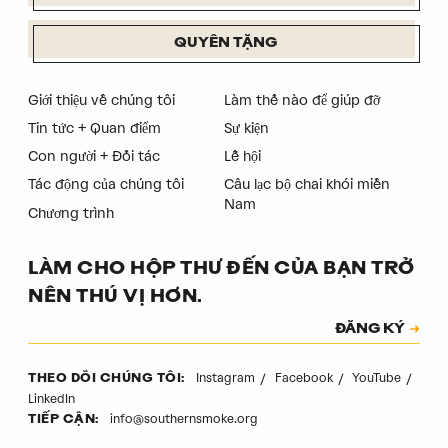
QUYÊN TẶNG
Giới thiệu về chúng tôi
Làm thế nào để giúp đỡ
Tin tức + Quan điểm
Sự kiện
Con người + Đối tác
Lễ hội
Tác động của chúng tôi
Câu lạc bộ chai khói miền
Nam
Chương trình
LÀM CHO HỘP THƯ ĐẾN CỦA BẠN TRỞ
NÊN THÚ VỊ HƠN.
Đăng ký
ĐĂNG KÝ
Mã xác thực
Instagram
Facebook
YouTube
THEO DÕI CHÚNG TÔI:
LinkedIn
info@southernsmoke.org
TIẾP CẬN: