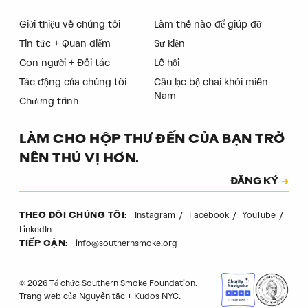
Giới thiệu về chúng tôi
Làm thế nào để giúp đỡ
Tin tức + Quan điểm
Sự kiện
Con người + Đối tác
Lễ hội
Tác động của chúng tôi
Câu lạc bộ chai khói miền
Nam
Chương trình
LÀM CHO HỘP THƯ ĐẾN CỦA BẠN TRỞ
NÊN THÚ VỊ HƠN.
Đăng ký
ĐĂNG KÝ
Mã xác thực
Instagram
Facebook
YouTube
THEO DÕI CHÚNG TÔI:
LinkedIn
info@southernsmoke.org
TIẾP CẬN:
© 2026 Tổ chức Southern Smoke Foundation.
Trang web của
Nguyên tắc
+
Kudos NYC
.