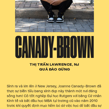
CANADY-BROWN
THỊ TRẤN LAWRENCE, NJ
QUẢ ĐÀO GỪNG
Sinh ra và lớn lên ở New Jersey, Joanne Canady-Brown đã
thực sự biến tiểu bang xinh đẹp này thành một nơi đáng
sống hơn! Cô tốt nghiệp Đại học Rutgers với bằng Cử nhân
Kinh tế và bắt đầu học MBA tại trường cũ vào năm 2010
trước khi quyết định mạo hiểm bỏ dở việc học để bắt đầu sự