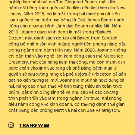
nghiệp làm bánh và mở The Gingered Peach, một tiệm
bánh nổi tiếng toàn quốc và là điểm đến ẩm thực của New
Jersey. Năm 2018, cô là một trong hai mươi phụ nữ trên
toàn quốc được nhận học bổng từ Quỹ James Beard danh
tiếng cho chương trình Lãnh đạo Doanh nghiệp Nữ. Năm
2019, Joanne được vinh danh là một trong “Baker's
Dozen”, một danh sách do tạp chí Baked from Scratch
công bố nhằm tôn vinh những người tiên phong hàng đầu
trong ngành làm bánh hiện nay. Năm 2023, Joanne không
chỉ dấn thân vào nghề làm kem bằng cách mở Melba Ice
Creamery, một cửa hàng kem thủ công, mà còn mạnh dạn
bước chân vào lĩnh vực rang cà phê bằng cách mua lại
quyền sở hữu xưởng rang cà phê Rojo's ở Princeton để dẫn
dắt nó đến tương lai mới. Joanne là một nhà hoạt động xã
hội, nâng cao nhận thức về tình trạng thiếu an toàn thực
phẩm, bất bình đẳng kinh tế và nhu cầu về các chương
trình phát triển việc làm trong ngành ẩm thực. Khi không
điều hành công việc kinh doanh, cô thường dành thời gian
chất lượng bên chồng Matt và hai con Zoe và Greyson.
TRANG WEB