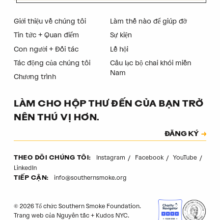
Giới thiệu về chúng tôi
Làm thế nào để giúp đỡ
Tin tức + Quan điểm
Sự kiện
Con người + Đối tác
Lễ hội
Tác động của chúng tôi
Câu lạc bộ chai khói miền
Nam
Chương trình
LÀM CHO HỘP THƯ ĐẾN CỦA BẠN TRỞ
NÊN THÚ VỊ HƠN.
Đăng ký
ĐĂNG KÝ
Mã xác thực
Instagram
Facebook
YouTube
THEO DÕI CHÚNG TÔI:
LinkedIn
info@southernsmoke.org
TIẾP CẬN:
© 2026 Tổ chức Southern Smoke Foundation.
Trang web của
Nguyên tắc
+
Kudos NYC
.