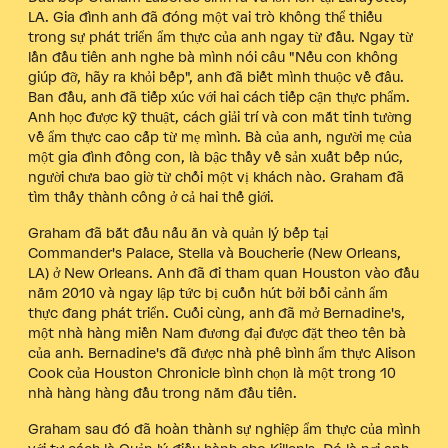
LA. Gia đình anh đã đóng một vai trò không thể thiếu
trong sự phát triển ẩm thực của anh ngay từ đầu. Ngay từ
lần đầu tiên anh nghe bà mình nói câu "Nếu con không
giúp đỡ, hãy ra khỏi bếp", anh đã biết mình thuộc về đâu.
Ban đầu, anh đã tiếp xúc với hai cách tiếp cận thực phẩm.
Anh học được kỹ thuật, cách giải trí và con mắt tinh tường
về ẩm thực cao cấp từ mẹ mình. Bà của anh, người mẹ của
một gia đình đông con, là bậc thầy về sản xuất bếp núc,
người chưa bao giờ từ chối một vị khách nào. Graham đã
tìm thấy thành công ở cả hai thế giới.
Graham đã bắt đầu nấu ăn và quản lý bếp tại
Commander's Palace, Stella và Boucherie (New Orleans,
LA) ở New Orleans. Anh đã đi tham quan Houston vào đầu
năm 2010 và ngay lập tức bị cuốn hút bởi bối cảnh ẩm
thực đang phát triển. Cuối cùng, anh đã mở Bernadine's,
một nhà hàng miền Nam đương đại được đặt theo tên bà
của anh. Bernadine's đã được nhà phê bình ẩm thực Alison
Cook của Houston Chronicle bình chọn là một trong 10
nhà hàng hàng đầu trong năm đầu tiên.
Graham sau đó đã hoàn thành sự nghiệp ẩm thực của mình