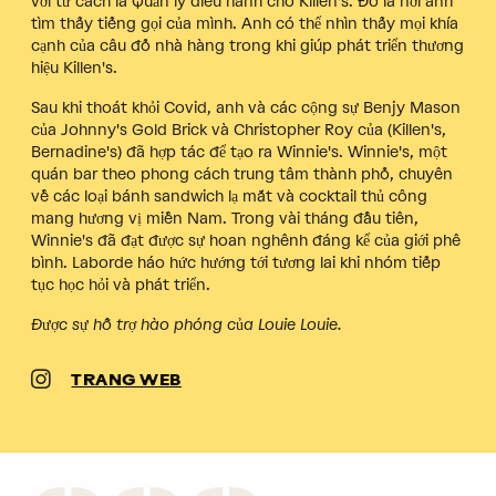
với tư cách là Quản lý điều hành cho Killen's. Đó là nơi anh
tìm thấy tiếng gọi của mình. Anh có thể nhìn thấy mọi khía
cạnh của câu đố nhà hàng trong khi giúp phát triển thương
hiệu Killen's.
Sau khi thoát khỏi Covid, anh và các cộng sự Benjy Mason
của Johnny's Gold Brick và Christopher Roy của (Killen's,
Bernadine's) đã hợp tác để tạo ra Winnie's. Winnie's, một
quán bar theo phong cách trung tâm thành phố, chuyên
về các loại bánh sandwich lạ mắt và cocktail thủ công
mang hương vị miền Nam. Trong vài tháng đầu tiên,
Winnie's đã đạt được sự hoan nghênh đáng kể của giới phê
bình. Laborde háo hức hướng tới tương lai khi nhóm tiếp
tục học hỏi và phát triển.
Được sự hỗ trợ hào phóng của Louie Louie.
TRANG WEB