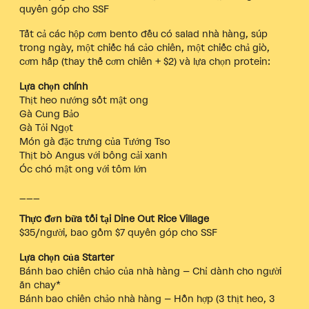
quyên góp cho SSF
Tất cả các hộp cơm bento đều có salad nhà hàng, súp
trong ngày, một chiếc há cảo chiên, một chiếc chả giò,
cơm hấp (thay thế cơm chiên + $2) và lựa chọn protein:
Lựa chọn chính
Thịt heo nướng sốt mật ong
Gà Cung Bảo
Gà Tỏi Ngọt
Món gà đặc trưng của Tướng Tso
Thịt bò Angus với bông cải xanh
Óc chó mật ong với tôm lớn
___
Thực đơn bữa tối tại Dine Out Rice Village
$35/người, bao gồm $7 quyên góp cho SSF
Lựa chọn của Starter
Bánh bao chiên chảo của nhà hàng – Chỉ dành cho người
ăn chay*
Bánh bao chiên chảo nhà hàng – Hỗn hợp (3 thịt heo, 3