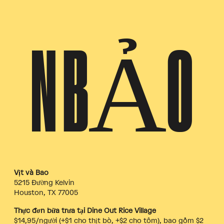
N BẢO
Vịt và Bao
5215 Đường Kelvin
Houston, TX 77005
Thực đơn bữa trưa tại Dine Out Rice Village
$14,95/người (+$1 cho thịt bò, +$2 cho tôm), bao gồm $2