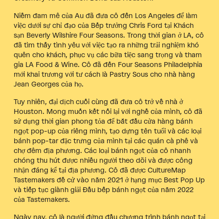
Niềm đam mê của Au đã đưa cô đến Los Angeles để làm
việc dưới sự chỉ đạo của Bếp trưởng Chris Ford tại Khách
sạn Beverly Wilshire Four Seasons. Trong thời gian ở LA, cô
đã tìm thấy tình yêu với việc tạo ra những trải nghiệm khó
quên cho khách, phục vụ các bữa tiệc sang trọng và tham
gia LA Food & Wine. Cô đã đến Four Seasons Philadelphia
mới khai trương với tư cách là Pastry Sous cho nhà hàng
Jean Georges của họ.
Tuy nhiên, đại dịch cuối cùng đã đưa cô trở về nhà ở
Houston. Mong muốn kết nối lại với nghề của mình, cô đã
sử dụng thời gian phong tỏa để bắt đầu cửa hàng bánh
ngọt pop-up của riêng mình, tạo dựng tên tuổi và các loại
bánh pop-tar đặc trưng của mình tại các quán cà phê và
chợ đêm địa phương. Các loại bánh ngọt của cô nhanh
chóng thu hút được nhiều người theo dõi và được công
nhận đáng kể tại địa phương. Cô đã được CultureMap
Tastemakers đề cử vào năm 2021 ở hạng mục Best Pop Up
và tiếp tục giành giải Đầu bếp bánh ngọt của năm 2022
của Tastemakers.
Ngày nay, cô là người đứng đầu chương trình bánh ngọt tại