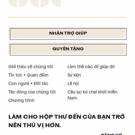
NHẬN TRỢ GIÚP
QUYÊN TẶNG
Giới thiệu về chúng tôi
Làm thế nào để giúp đỡ
Tin tức + Quan điểm
Sự kiện
Con người + Đối tác
Lễ hội
Tác động của chúng tôi
Câu lạc bộ chai khói miền
Nam
Chương trình
LÀM CHO HỘP THƯ ĐẾN CỦA BẠN TRỞ
NÊN THÚ VỊ HƠN.
Đăng ký