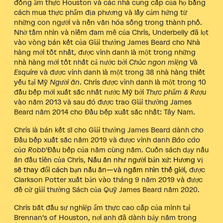
đồng ẩm thực Houston và các nhà cung cấp của họ bằng
cách mua thực phẩm địa phương và lấy cảm hứng từ
những con người và nền văn hóa sống trong thành phố.
Nhờ tầm nhìn và niềm đam mê của Chris, Underbelly đã lọt
vào vòng bán kết của Giải thưởng James Beard cho Nhà
hàng mới tốt nhất, được vinh danh là một trong những
nhà hàng mới tốt nhất cả nước bởi
Chúc ngon miệng
Và
Esquire
và được vinh danh là một trong 38 nhà hàng thiết
yếu tại Mỹ
Người ăn
. Chris được vinh danh là một trong 10
đầu bếp mới xuất sắc nhất nước Mỹ bởi
Thực phẩm & Rượu
vào năm 2013 và sau đó được trao Giải thưởng James
Beard năm 2014 cho Đầu bếp xuất sắc nhất: Tây Nam.
Chris là bán kết sĩ cho Giải thưởng James Beard dành cho
Đầu bếp xuất sắc năm 2019 và được vinh danh
Báo cáo
của Robb
'Đầu bếp của năm cùng năm. Cuốn sách dạy nấu
ăn đầu tiên của Chris,
Nấu ăn như người bản xứ: Hương vị
sẽ thay đổi cách bạn nấu ăn—và ngắm nhìn thế giới
, được
Clarkson Potter xuất bản vào tháng 9 năm 2019 và được
đề cử giải thưởng Sách của Quỹ James Beard năm 2020.
Chris bắt đầu sự nghiệp ẩm thực cao cấp của mình tại
Brennan's of Houston, nơi anh đã dành bảy năm trong