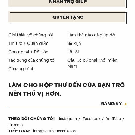
NHẬN TRỢ GIÚP
QUYÊN TẶNG
Giới thiệu về chúng tôi
Làm thế nào để giúp đỡ
Tin tức + Quan điểm
Sự kiện
Con người + Đối tác
Lễ hội
Tác động của chúng tôi
Câu lạc bộ chai khói miền
Nam
Chương trình
LÀM CHO HỘP THƯ ĐẾN CỦA BẠN TRỞ
NÊN THÚ VỊ HƠN.
Đăng ký
ĐĂNG KÝ
Mã xác thực
Instagram
Facebook
YouTube
THEO DÕI CHÚNG TÔI:
LinkedIn
info@southernsmoke.org
TIẾP CẬN: