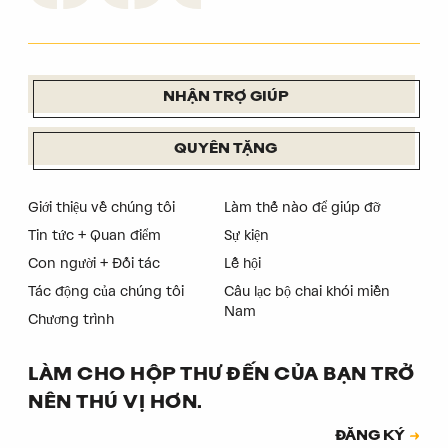
NHẬN TRỢ GIÚP
QUYÊN TẶNG
Giới thiệu về chúng tôi
Làm thế nào để giúp đỡ
Tin tức + Quan điểm
Sự kiện
Con người + Đối tác
Lễ hội
Tác động của chúng tôi
Câu lạc bộ chai khói miền
Nam
Chương trình
LÀM CHO HỘP THƯ ĐẾN CỦA BẠN TRỞ
NÊN THÚ VỊ HƠN.
Đăng ký
ĐĂNG KÝ