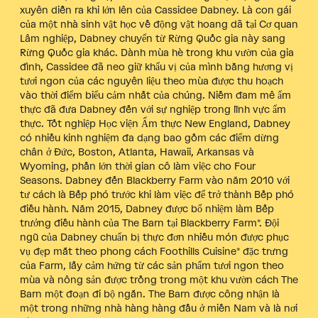
xuyên diễn ra khi lớn lên của Cassidee Dabney. Là con gái
của một nhà sinh vật học về động vật hoang dã tại Cơ quan
Lâm nghiệp, Dabney chuyển từ Rừng Quốc gia này sang
Rừng Quốc gia khác. Dành mùa hè trong khu vườn của gia
đình, Cassidee đã neo giữ khẩu vị của mình bằng hương vị
tươi ngon của các nguyên liệu theo mùa được thu hoạch
vào thời điểm biểu cảm nhất của chúng. Niềm đam mê ẩm
thực đã đưa Dabney đến với sự nghiệp trong lĩnh vực ẩm
thực. Tốt nghiệp Học viện Ẩm thực New England, Dabney
có nhiều kinh nghiệm đa dạng bao gồm các điểm dừng
chân ở Đức, Boston, Atlanta, Hawaii, Arkansas và
Wyoming, phần lớn thời gian cô làm việc cho Four
Seasons. Dabney đến Blackberry Farm vào năm 2010 với
tư cách là Bếp phó trước khi làm việc để trở thành Bếp phó
điều hành. Năm 2015, Dabney được bổ nhiệm làm Bếp
trưởng điều hành của The Barn tại Blackberry Farm®. Đội
ngũ của Dabney chuẩn bị thực đơn nhiều món được phục
vụ đẹp mắt theo phong cách Foothills Cuisine® đặc trưng
của Farm, lấy cảm hứng từ các sản phẩm tươi ngon theo
mùa và nông sản được trồng trong một khu vườn cách The
Barn một đoạn đi bộ ngắn. The Barn được công nhận là
một trong những nhà hàng hàng đầu ở miền Nam và là nơi