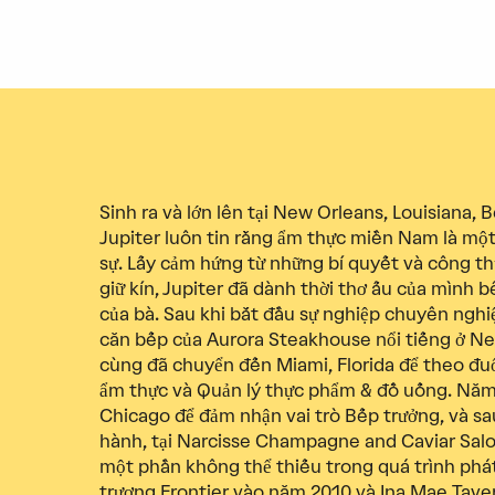
Sinh ra và lớn lên tại New Orleans, Louisiana, 
Jupiter luôn tin rằng ẩm thực miền Nam là một
sự. Lấy cảm hứng từ những bí quyết và công th
giữ kín, Jupiter đã dành thời thơ ấu của mình 
của bà. Sau khi bắt đầu sự nghiệp chuyên nghi
căn bếp của Aurora Steakhouse nổi tiếng ở Ne
cùng đã chuyển đến Miami, Florida để theo đu
ẩm thực và Quản lý thực phẩm & đồ uống. Năm
Chicago để đảm nhận vai trò Bếp trưởng, và sa
hành, tại Narcisse Champagne and Caviar Salo
một phần không thể thiếu trong quá trình phát 
trương Frontier vào năm 2010 và Ina Mae Tav