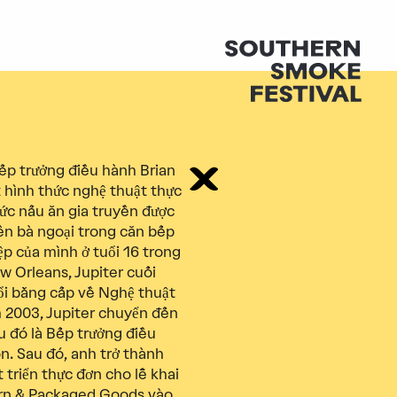
Bếp trưởng điều hành Brian
 hình thức nghệ thuật thực
ức nấu ăn gia truyền được
bên bà ngoại trong căn bếp
ệp của mình ở tuổi 16 trong
w Orleans, Jupiter cuối
ổi bằng cấp về Nghệ thuật
 2003, Jupiter chuyển đến
u đó là Bếp trưởng điều
n. Sau đó, anh trở thành
triển thực đơn cho lễ khai
ern & Packaged Goods vào