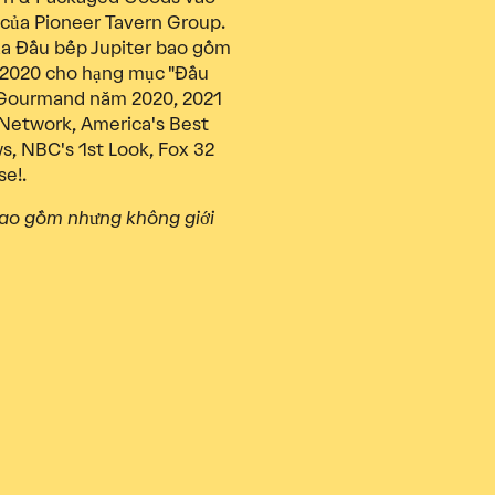
 của Pioneer Tavern Group.
của Đầu bếp Jupiter bao gồm
 2020 cho hạng mục "Đầu
b Gourmand năm 2020, 2021
Network, America's Best
, NBC's 1st Look, Fox 32
e!.
 bao gồm nhưng không giới