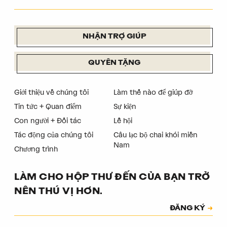
NHẬN TRỢ GIÚP
QUYÊN TẶNG
Giới thiệu về chúng tôi
Làm thế nào để giúp đỡ
Tin tức + Quan điểm
Sự kiện
Con người + Đối tác
Lễ hội
Tác động của chúng tôi
Câu lạc bộ chai khói miền
Nam
Chương trình
LÀM CHO HỘP THƯ ĐẾN CỦA BẠN TRỞ
NÊN THÚ VỊ HƠN.
Đăng ký
ĐĂNG KÝ
Mã xác thực