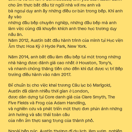
cho ẩm thực bắt đầu từ ngôi nhà với mẹ anh và
bà ngoại dạy anh ấy những điều cơ bản trong bếp. Khi anh
ấy vào
những đầu bếp chuyên nghiệp, những đầu bếp mà anh
làm việc cùng đã khuyến khích anh theo học trường dạy
nấu ăn.
Năm 2012, Austin bắt đầu hành trình của mình tại Học viện
Ẩm thực Hoa Kỳ ở Hyde Park, New York.
Năm 2014, anh bắt đầu làm đầu bếp tại một trong những
nhà hàng được đánh giá cao nhất ở Houston, Tony's,
và nhanh chóng thăng tiến cho đến khi đạt được vị trí Bếp
trưởng điều hành vào năm 2017.
Để chuẩn bị cho việc khai trương Câu lạc bộ Marigold,
Austin đã dành nhiều thời gian ở London,
được dàn dựng tại Core danh giá của Clare Smyth, The
Five Fields và Frog của Adam Handling,
và nghiên cứu và phát triển một thực đơn phản ánh những
ảnh hưởng và sắc thái toàn cầu
của nền ẩm thực sang trọng của thành phố.
Ngoài bếp núc, Austin thường đi du lịch, làm vườn, nghiên