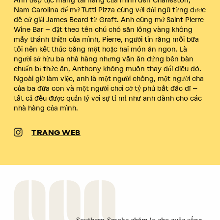
Anh tiếp tục mang tài năng của mình đến Charleston,
Nam Carolina để mở Tutti Pizza cùng với đội ngũ từng được
đề cử giải James Beard từ Graft. Anh cũng mở Saint Pierre
Wine Bar – đặt theo tên chú chó săn lông vàng không
mấy thánh thiện của mình, Pierre, người tin rằng mỗi bữa
tối nên kết thúc bằng một hoặc hai món ăn ngon. Là
người sở hữu ba nhà hàng nhưng vẫn ăn đứng bên bàn
chuẩn bị thức ăn, Anthony không muốn thay đổi điều đó.
Ngoài giờ làm việc, anh là một người chồng, một người cha
của ba đứa con và một người chơi cờ tỷ phú bất đắc dĩ –
tất cả đều được quản lý với sự tỉ mỉ như anh dành cho các
nhà hàng của mình.
TRANG WEB
Southern Smoke chăm lo cho cuộc sống