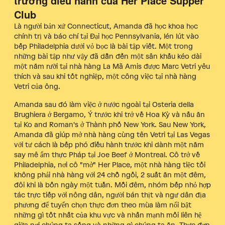
trưởng điều hành của Her Place Supper
Club
Là người bản xứ Connecticut, Amanda đã học khoa học
chính trị và báo chí tại Đại học Pennsylvania, lén lút vào
bếp Philadelphia dưới vỏ bọc là bài tập viết. Một trong
những bài tập như vậy đã dẫn đến một sân khấu kéo dài
một năm rưỡi tại nhà hàng La Mã Amis được Marc Vetri yêu
thích và sau khi tốt nghiệp, một công việc tại nhà hàng
Vetri của ông.
Amanda sau đó làm việc ở nước ngoài tại Osteria della
Brughiera ở Bergamo, Ý trước khi trở về Hoa Kỳ và nấu ăn
tại Ko and Roman's ở Thành phố New York. Sau New York,
Amanda đã giúp mở nhà hàng cùng tên Vetri tại Las Vegas
với tư cách là bếp phó điều hành trước khi dành một năm
say mê ẩm thực Pháp tại Joe Beef ở Montreal. Cô trở về
Philadelphia, nơi cô "mở" Her Place, một nhà hàng tiệc tối
không phải nhà hàng với 24 chỗ ngồi, 2 suất ăn một đêm,
đôi khi là bốn ngày một tuần. Mỗi đêm, nhóm bếp nhỏ hợp
tác trực tiếp với nông dân, người bán thịt và ngư dân địa
phương để tuyển chọn thực đơn theo mùa làm nổi bật
những gì tốt nhất của khu vực và nhấn mạnh mối liên hệ