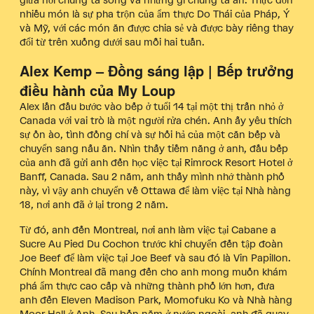
giữa nơi chúng ta sống và những gì chúng ta ăn. Thực đơn
nhiều món là sự pha trộn của ẩm thực Do Thái của Pháp, Ý
và Mỹ, với các món ăn được chia sẻ và được bày riêng thay
đổi từ trên xuống dưới sau mỗi hai tuần.
Alex Kemp – Đồng sáng lập | Bếp trưởng
điều hành của My Loup
Alex lần đầu bước vào bếp ở tuổi 14 tại một thị trấn nhỏ ở
Canada với vai trò là một người rửa chén. Anh ấy yêu thích
sự ồn ào, tình đồng chí và sự hối hả của một căn bếp và
chuyển sang nấu ăn. Nhìn thấy tiềm năng ở anh, đầu bếp
của anh đã gửi anh đến học việc tại Rimrock Resort Hotel ở
Banff, Canada. Sau 2 năm, anh thấy mình nhớ thành phố
này, vì vậy anh chuyển về Ottawa để làm việc tại Nhà hàng
18, nơi anh đã ở lại trong 2 năm.
Từ đó, anh đến Montreal, nơi anh làm việc tại Cabane a
Sucre Au Pied Du Cochon trước khi chuyển đến tập đoàn
Joe Beef để làm việc tại Joe Beef và sau đó là Vin Papillon.
Chính Montreal đã mang đến cho anh mong muốn khám
phá ẩm thực cao cấp và những thành phố lớn hơn, đưa
anh đến Eleven Madison Park, Momofuku Ko và Nhà hàng