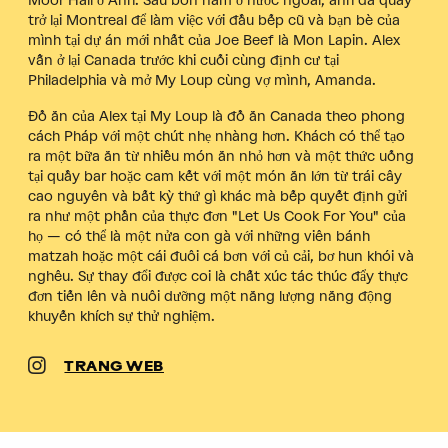
Moor Hall ở Anh. Sau bốn năm ở nước ngoài, anh đã quay
trở lại Montreal để làm việc với đầu bếp cũ và bạn bè của
mình tại dự án mới nhất của Joe Beef là Mon Lapin. Alex
vẫn ở lại Canada trước khi cuối cùng định cư tại
Philadelphia và mở My Loup cùng vợ mình, Amanda.
Đồ ăn của Alex tại My Loup là đồ ăn Canada theo phong
cách Pháp với một chút nhẹ nhàng hơn. Khách có thể tạo
ra một bữa ăn từ nhiều món ăn nhỏ hơn và một thức uống
tại quầy bar hoặc cam kết với một món ăn lớn từ trái cây
cao nguyên và bất kỳ thứ gì khác mà bếp quyết định gửi
ra như một phần của thực đơn "Let Us Cook For You" của
họ — có thể là một nửa con gà với những viên bánh
matzah hoặc một cái đuôi cá bơn với củ cải, bơ hun khói và
nghêu. Sự thay đổi được coi là chất xúc tác thúc đẩy thực
đơn tiến lên và nuôi dưỡng một năng lượng năng động
khuyến khích sự thử nghiệm.
TRANG WEB