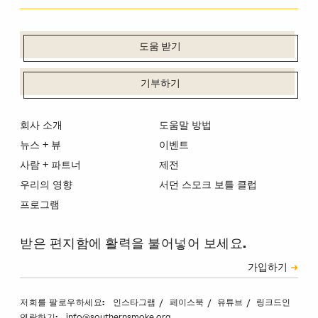
도움 받기
기부하기
회사 소개
도움말 방법
뉴스 + 뷰
이벤트
사람 + 파트너
제전
우리의 영향
서던 스모크 보틀 클럽
프로그램
받은 편지함에 활력을 불어넣어 보세요.
신청
가입하기
캡차
인스타그램
페이스북
유튜브
링크드인
저희를 팔로우하세요:
info@southernsmoke.org
연락하기: