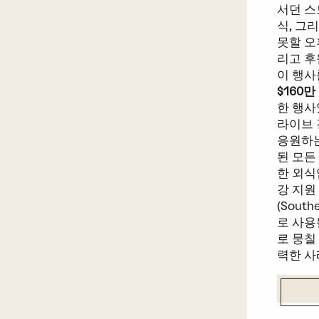
서던 스
식, 그
못할 오
리고 후
이 행사
$160만
한 행사
라이브 
응원하는
된 모든
한 외식
강 지원
(Sout
로 사용
로 뭉칠
력한 사