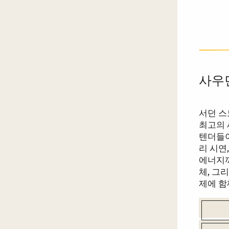
사우
서던 
최고의 
텐더들이
리 시연
에너지까
체, 그
제에 함