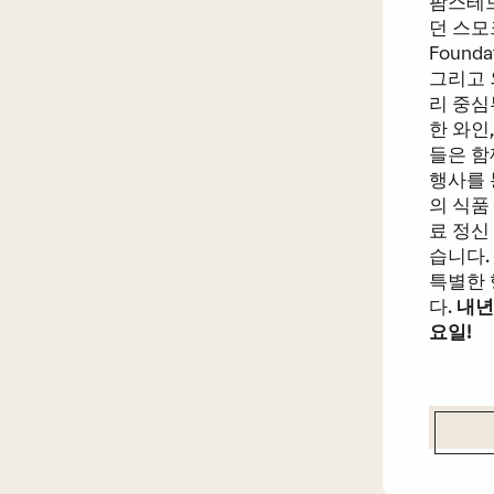
팜스테드 
던 스모크
Found
그리고 
리 중심
한 와인
들은 
행사를 통
의 식품
료 정신
습니다.
특별한 
다.
내년
요일!