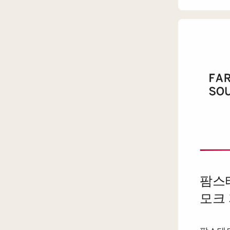
팜스테
모크