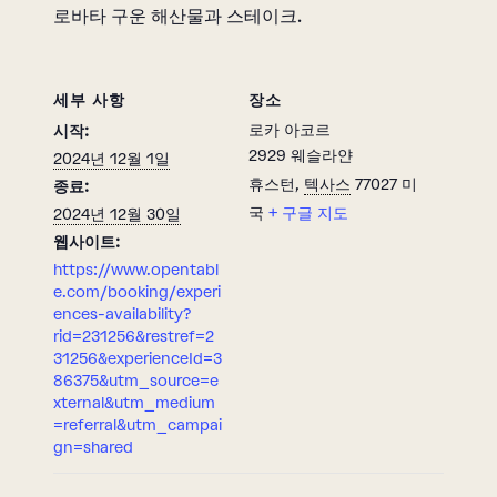
로바타 구운 해산물과 스테이크.
세부 사항
장소
로카 아코르
시작:
2929 웨슬라얀
2024년 12월 1일
휴스턴
,
텍사스
77027
미
종료:
국
+ 구글 지도
2024년 12월 30일
웹사이트:
https://www.opentabl
e.com/booking/experi
ences-availability?
rid=231256&restref=2
31256&experienceId=3
86375&utm_source=e
xternal&utm_medium
=referral&utm_campai
gn=shared