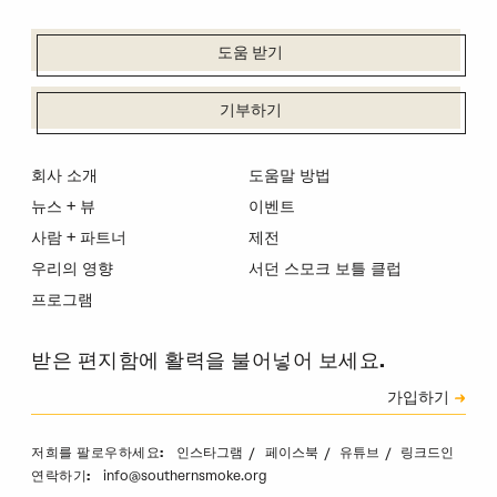
도움 받기
기부하기
회사 소개
도움말 방법
뉴스 + 뷰
이벤트
사람 + 파트너
제전
우리의 영향
서던 스모크 보틀 클럽
프로그램
받은 편지함에 활력을 불어넣어 보세요.
신청
가입하기
캡차
인스타그램
페이스북
유튜브
링크드인
저희를 팔로우하세요:
info@southernsmoke.org
연락하기: