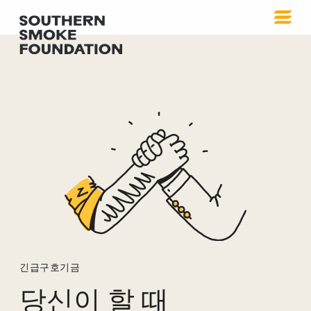
긴급구호
긴급구호기금
당신이 할 때