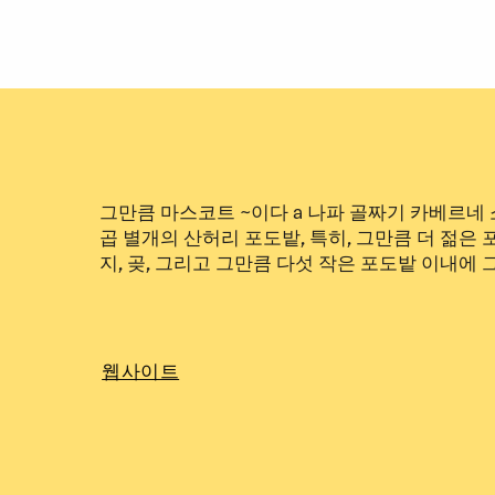
그만큼
마스코트
~이다
a
나파
골짜기
카베르네
곱
별개의
산허리
포도밭, 특히,
그만큼
더 젊은
지,
곶,
그리고
그만큼
다섯
작은
포도밭
이내에
웹사이트