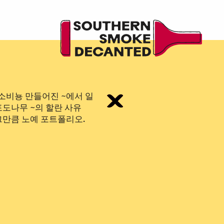
소비뇽
만들어진
~에서
일
포도나무
~의
할란
사유
그만큼
노예
포트폴리오.