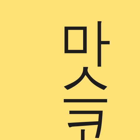
마
스
코