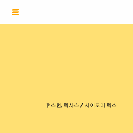
KO
도움 받기
기부하기
휴스턴, 텍사스
/
시어도어 렉스