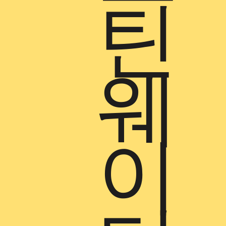
틴
웨
이