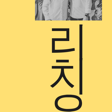
리
치
오