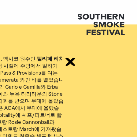
, 멕시코 원주민
펠리페 리치
생 시절에 주방에서 일하기
s & Provisions를 여는
merata 와인 바를 열었습니
lo e Camilla와 Erba
돌아와 뉴욕 타리타운의 Stone
 셰프의 지휘를 받으며 무대에 올랐습
은 AGA에서 무대에 올랐습
spitality에 셰프/파트너로 합
sie Cannonball과
레스토랑 March에 가져왔습
재단 어워드 최우수 셰프 텍사스