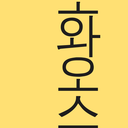
와
오
스