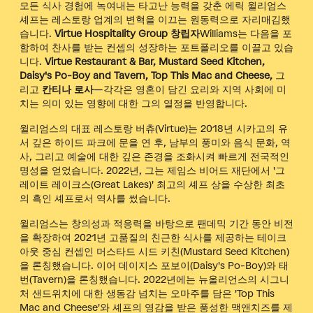
모든 식사 경험에 녹여내는 타고난 능력을 갖춘 에릭 윌리엄스
셰프는 레스토랑 업계의 변혁을 이끄는 원동력으로 자리매김했
습니다.
Virtue Hospitality Group 창립자
Williams는 다음을 포
함하여 찬사를 받는 컨셉의 성장하는 포트폴리오를 이끌고 있습
니다.
Virtue Restaurant & Bar, Mustard Seed Kitchen,
Daisy's Po-Boy and Tavern, Top This Mac and Cheese,
그
리고
칸티나 로사
—각각은 영혼이 담긴 요리와 지역 사회에 미
치는 의미 있는 영향에 대한 그의 열정을 반영합니다.
윌리엄스의 대표 레스토랑 버츄(Virtue)는 2018년 시카고의 유
서 깊은 하이드 파크에 문을 연 후, 남부의 풍미와 음식 문화, 역
사, 그리고 예술에 대한 깊은 존경을 조화시켜 빠르게 전국적인
명성을 얻었습니다. 2022년, 그는 제임스 비어드 재단에서 '그
레이트 레이크스(Great Lakes)' 최고의 셰프 상을 수상한 최초
의 흑인 셰프로서 역사를 썼습니다.
윌리엄스는 창의성과 적응력을 바탕으로 팬데믹 기간 동안 비전
을 확장하여 2021년 고품질의 친근한 식사를 제공하는 테이크
아웃 중심 컨셉인 머스타드 시드 키친(Mustard Seed Kitchen)
을 론칭했습니다. 이어 데이지스 포보이(Daisy's Po-Boy)와 태
번(Tavern)을 론칭했습니다.
2022년에는 뉴올리언스의 시그니
처 샌드위치에 대한 생동감 넘치는 오마주를 담은 'Top This
Mac and Cheese'와 셰프의 영감을 받은 풍성한 맥앤치즈를 제