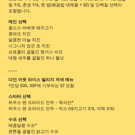
링 1개, 춘권 1개, 찐 밥(볶음밥 대체품 + $2) 및 단백질 선택이
포함됩니다.
메인 선택
꿀소스 바베큐 돼지고기
쿵파오 치킨
달콤한 마늘 치킨
시그니처 장군 초 치킨
브로콜리 곁들인 앵거스 비프
대형 새우를 곁들인 허니 월넛
___
다인 아웃 라이스 빌리지 저녁 메뉴
1인당 $35, SSF에 기부되는 $7 포함
스타터 선택
하우스 팬 프라이드 만두 - 채식만*
하우스 팬 프라이드 만두 - 믹스 (돼지고기 3개, 야채 3개)
수프 선택
매콤달콤 수프*
완톤을 곁들인 닭고기 수프