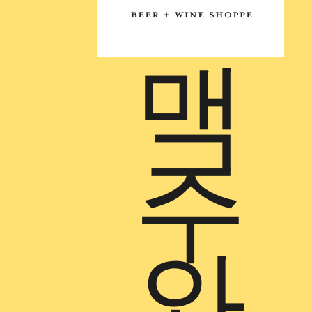
맥
주
와