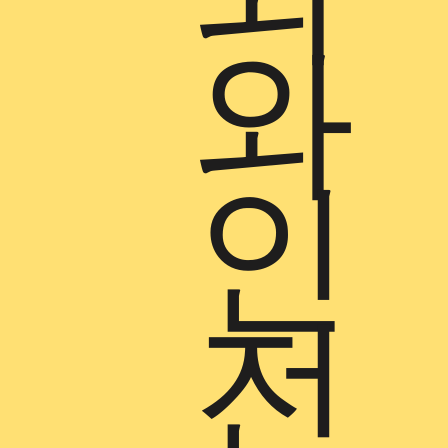
와
인
전