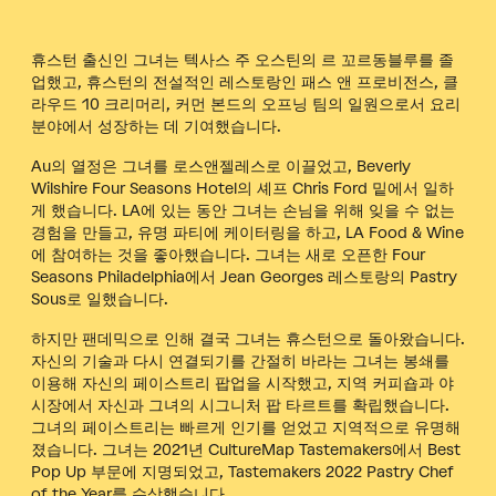
휴스턴 출신인 그녀는 텍사스 주 오스틴의 르 꼬르동블루를 졸
업했고, 휴스턴의 전설적인 레스토랑인 패스 앤 프로비전스, 클
라우드 10 크리머리, 커먼 본드의 오프닝 팀의 일원으로서 요리
분야에서 성장하는 데 기여했습니다.
Au의 열정은 그녀를 로스앤젤레스로 이끌었고, Beverly
Wilshire Four Seasons Hotel의 셰프 Chris Ford 밑에서 일하
게 했습니다. LA에 있는 동안 그녀는 손님을 위해 잊을 수 없는
경험을 만들고, 유명 파티에 케이터링을 하고, LA Food & Wine
에 참여하는 것을 좋아했습니다. 그녀는 새로 오픈한 Four
Seasons Philadelphia에서 Jean Georges 레스토랑의 Pastry
Sous로 일했습니다.
하지만 팬데믹으로 인해 결국 그녀는 휴스턴으로 돌아왔습니다.
자신의 기술과 다시 연결되기를 간절히 바라는 그녀는 봉쇄를
이용해 자신의 페이스트리 팝업을 시작했고, 지역 커피숍과 야
시장에서 자신과 그녀의 시그니처 팝 타르트를 확립했습니다.
그녀의 페이스트리는 빠르게 인기를 얻었고 지역적으로 유명해
졌습니다. 그녀는 2021년 CultureMap Tastemakers에서 Best
Pop Up 부문에 지명되었고, Tastemakers 2022 Pastry Chef
of the Year를 수상했습니다.