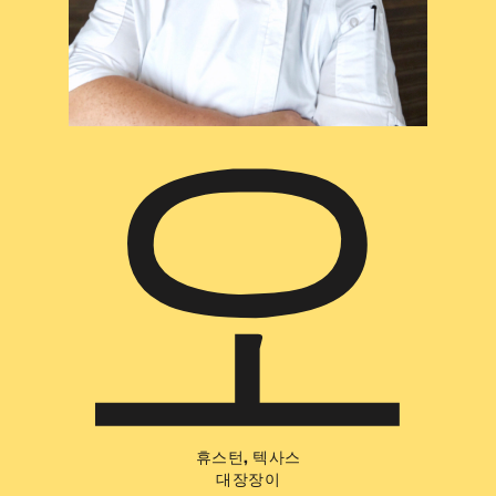
오
휴스턴, 텍사스
대장장이