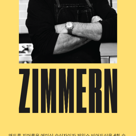
앤드류 지머른은 에미상 수상자이자 제임스 비어드상을 4회 수