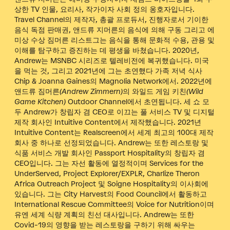
상한 TV 인물, 요리사, 작가이자 사회 정의 옹호자입니다.
Travel Channel의 제작자, 총괄 프로듀서, 진행자로서
기이한
음식
독점 판매권,
앤드류 지머른의
음식에 의해 구동
그리고 에
미상 수상
짐머른 리스트
그는 음식을 통해 문화적 수용, 관용 및
이해를 탐구하고 증진하는 데 평생을 바쳤습니다. 2020년,
Andrew는 MSNBC 시리즈로 텔레비전에 복귀했습니다.
미국
을 먹는 것
, 그리고 2021년에 그는 초연했다
가족 저녁 식사
Chip & Joanna Gaines의 Magnolia Network에서. 2022년에
앤드류 짐머른(Andrew Zimmern)의 와일드 게임 키친(Wild
Game Kitchen)
Outdoor Channel에서 초연됩니다. 세 쇼 모
두 Andrew가 창립자 겸 CEO로 이끄는 풀 서비스 TV 및 디지털
제작 회사인 Intuitive Content에서 제작했습니다. 2021년
Intuitive Content는 Realscreen에서 세계 최고의 100대 제작
회사 중 하나로 선정되었습니다. Andrew는 또한 레스토랑 및
식품 서비스 개발 회사인 Passport Hospitality의 창립자 겸
CEO입니다. 그는 자선 활동에 열정적이며 Services for the
UnderServed, Project Explorer/EXPLR, Charlize Theron
Africa Outreach Project 및 Soigne Hospitality의 이사회에
있습니다. 그는 City Harvest의 Food Council에서 활동하고
International Rescue Committee의 Voice for Nutrition이며
유엔 세계 식량 계획의 친선 대사입니다. Andrew는 또한
Covid-19의 영향을 받는 레스토랑을 구하기 위해 싸우는