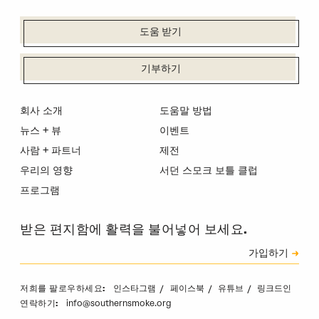
도움 받기
기부하기
회사 소개
도움말 방법
뉴스 + 뷰
이벤트
사람 + 파트너
제전
우리의 영향
서던 스모크 보틀 클럽
프로그램
받은 편지함에 활력을 불어넣어 보세요.
신청
가입하기
캡차
인스타그램
페이스북
유튜브
링크드인
저희를 팔로우하세요:
info@southernsmoke.org
연락하기: