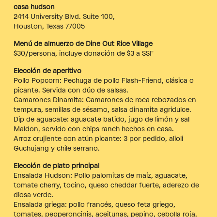
casa hudson
2414 University Blvd. Suite 100,
Houston, Texas 77005
Menú de almuerzo de Dine Out Rice Village
$30/persona, incluye donación de $3 a SSF
Elección de aperitivo
Pollo Popcorn: Pechuga de pollo Flash-Friend, clásica o
picante. Servida con dúo de salsas.
Camarones Dinamita: Camarones de roca rebozados en
tempura, semillas de sésamo, salsa dinamita agridulce.
Dip de aguacate: aguacate batido, jugo de limón y sal
Maldon, servido con chips ranch hechos en casa.
Arroz crujiente con atún picante: 3 por pedido, alioli
Guchujang y chile serrano.
Elección de plato principal
Ensalada Hudson: Pollo palomitas de maíz, aguacate,
tomate cherry, tocino, queso cheddar fuerte, aderezo de
diosa verde.
Ensalada griega: pollo francés, queso feta griego,
tomates, pepperoncinis, aceitunas, pepino, cebolla roja,