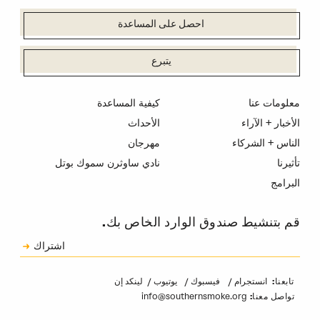
احصل على المساعدة
يتبرع
معلومات عنا
كيفية المساعدة
الأخبار + الآراء
الأحداث
الناس + الشركاء
مهرجان
تأثيرنا
نادي ساوثرن سموك بوتل
البرامج
قم بتنشيط صندوق الوارد الخاص بك.
الاشتراك
اشتراك
الكابتشا
انستجرام
فيسبوك
يوتيوب
لينكد إن
تابعنا:
info@southernsmoke.org
تواصل معنا: