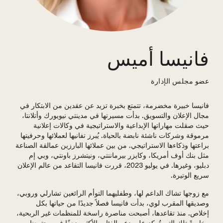
فانيسا أميس
عضو مجلس الإدارة
فانيسا خبيرة مخضرمة، تتمتع بخبرة تزيد عن عقدين من الابتكار في
مجال الإعلان والتسويق. بدأت مسيرتها في مدينتي نيويورك وأتلانتا،
حيث صقلت مهاراتها الإبداعية والاستراتيجية في وكالات إعلانية
مرموقة وشركات ناشئة نابضة بالحياة. يُبرز تفانيها لعملائها وحرفيتها
براعتها وذكاءها الاستراتيجي. من بين عملائها البارزين عمالقة الصناعة
مثل بنك أوف أمريكا، وكايزر بيرماننتي، ونيتشرز باونتي، وبي إم
دبليو، وغيرها. في يوليو 2023، قررت فانيسا التقاعد من عالم الإعلان
سريع الوتيرة.
مع زوجها تشاك الداعم لها، وطفليهما التوأم الرائعين تشارلي وروبي،
وصديقها المقرب لوي، بدأت فانيسا فصلاً جديدًا من حياتها بكل
إخلاص. منذ تقاعدها، أصبحت مناصرة راسخة للمنظمات غير الربحية،