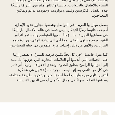
وخاصةً تلك التي تُركز على دعم الفئات الأكثر ضعفًا في مجتمعنا -
النساء والأطفال والحيوانات. فانيسا وعائلتها ملتزمون التزامًا راسخًا
بهذه القضايا، مُكرّسين وقتهم ومواردهم وجهودهم لدعم وتمكين
المحتاجين.
بفضل مهاراتها الفريدة في التواصل وشغفها بتجاوز حدود الإبداع،
أصبحت فانيسا رمزًا للابتكار، ليس فقط في عالم الأعمال، بل أيضًا
في مساعيها الخيرية. ما سرّها؟ سعيها المتواضع والمستمر لتجاوز
القيود ورفع مستوى الوعي، مما أدى إلى زيادة الوعي، وزيادة جمع
التبرعات، والأهم من ذلك، إحداث فرق ملموس في حياة المحتاجين.
كما تقول فانيسا، "في كل تحدٍّ تكمن فرصة للتميز". لا يقتصر إرثها
على الحملات التي أبدعتها أو العلامات التجارية التي عززتها؛ بل يمتد
إلى التزامها الراسخ بتجاوز الحدود، وتحدي الأعراف، وترك أثر دائم
في كل من تلتقي به. إنها ليست مجرد مسوِّقة؛ بل هي مُحفِّزة
للتغيير، تُلهم من حولها ليحلموا أحلامًا أكبر، ويفكروا بطريقة مختلفة،
ويحققوا النجاح، سواءً في مجال الأعمال أو في الجهود الإنسانية.