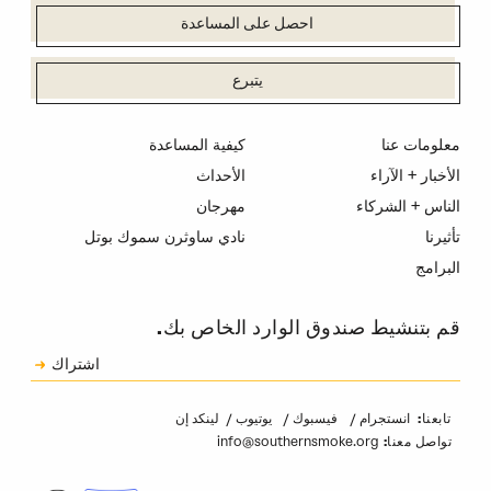
احصل على المساعدة
يتبرع
معلومات عنا
كيفية المساعدة
الأخبار + الآراء
الأحداث
الناس + الشركاء
مهرجان
تأثيرنا
نادي ساوثرن سموك بوتل
البرامج
قم بتنشيط صندوق الوارد الخاص بك.
الاشتراك
اشتراك
الكابتشا
انستجرام
فيسبوك
يوتيوب
لينكد إن
تابعنا:
info@southernsmoke.org
تواصل معنا: