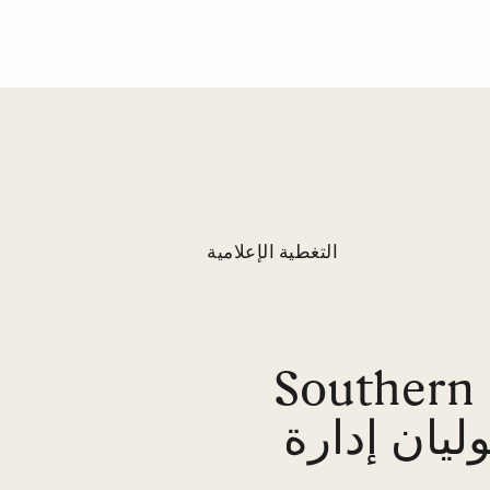
التغطية الإعلامية
كريس شيبارد ومؤسسة Southern
Smoke Foun يتوليان إدارة